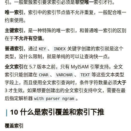
引。一般聚簇索引要求索引必须是
非空唯一
索引才行。
唯一索引
，索引中的索引节点值不允许重复，一般配合唯一
约束使用。
主键索引
，是一种特殊的唯一索引，和普通唯一索引的区别
在于
不允许有空值
。
普通索引
，通过
、
关键字创建的索引就是这个
KEY
INDEX
类型，没什么限制，就是单纯的可以让查询快一点。
全文索引
在 5.7 版本之前，只有 MyISAM 引擎支持。全文
索引只能创建在
、
、
等这些文本类型
CHAR
VARCHAR
TEXT
字段上，而且使用全文索引查询时，条件字符数量必须
大于
3 才生效。如果想要创建出的全文索引支持中文，需要在最
后指定解析器
。
with parser ngram
10 什么是索引覆盖和索引下推
覆盖索引