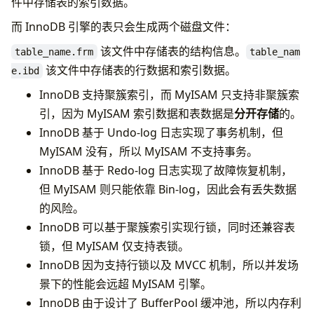
件中存储表的索引数据。
死锁发生的原因，该如何避免
有哪些常见索引
而 InnoDB 引擎的表只会生成两个磁盘文件：
什么是索引覆盖和索引下推
该文件中存储表的结构信息。
table_name.frm
table_nam
什么是脏读、幻读、不可重复读
该文件中存储表的行数据和索引数据。
e.ibd
什么是脏写
InnoDB 支持聚簇索引，而 MyISAM 只支持非聚簇索
参考
引，因为 MyISAM 索引数据和表数据是
分开存储
的。
InnoDB 基于 Undo-log 日志实现了事务机制，但
MyISAM 没有，所以 MyISAM 不支持事务。
InnoDB 基于 Redo-log 日志实现了故障恢复机制，
但 MyISAM 则只能依靠 Bin-log，因此会有丢失数据
的风险。
InnoDB 可以基于聚簇索引实现行锁，同时还兼容表
锁，但 MyISAM 仅支持表锁。
InnoDB 因为支持行锁以及 MVCC 机制，所以并发场
景下的性能会远超 MyISAM 引擎。
InnoDB 由于设计了 BufferPool 缓冲池，所以内存利