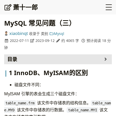
萧十一郎
MySQL 常见问题（三）
xiaobinqt
收录于
类别
Mysql
2022-07-11
2023-09-12
约 4065 字
预计阅读 18 分
钟
目录
InnoDB、MyISAM的区别
1 InnoDB、MyISAM的区别
行锁和表锁的区别
共享锁和排他锁的区别
磁盘文件不同：
表锁、行锁有哪些
MyISAM 引擎的表会生成三个磁盘文件：
记录锁、间隙锁、临键锁这三种行锁有什么区别
该文件中存储表的结构信息。
table_name.frm
table_nam
隐式锁或手动加锁后，什么时候释放锁
该文件中存储表的行数据。
该文
e.MYD
table_name.MYI
MySQL5.7的共享排他锁是什么