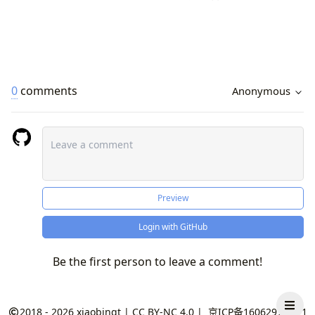
0
comments
Anonymous
Preview
Login with GitHub
Be the first person to leave a comment!
2018 - 2026
xiaobinqt
|
CC BY-NC 4.0
|
京ICP备16062974号-1