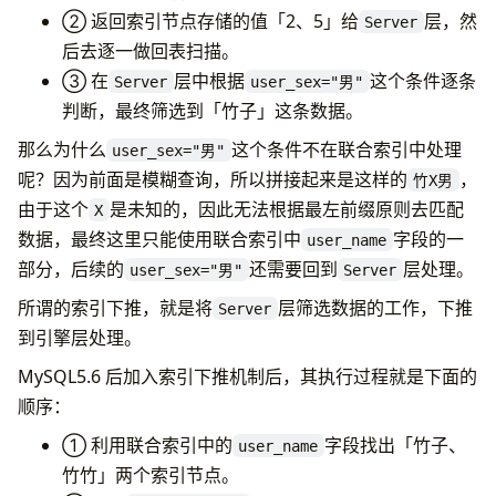
② 返回索引节点存储的值「2、5」给
层，然
Server
后去逐一做回表扫描。
③ 在
层中根据
这个条件逐条
Server
user_sex="男"
判断，最终筛选到「竹子」这条数据。
那么为什么
这个条件不在联合索引中处理
user_sex="男"
呢？因为前面是模糊查询，所以拼接起来是这样的
，
竹X男
由于这个
是未知的，因此无法根据最左前缀原则去匹配
X
数据，最终这里只能使用联合索引中
字段的一
user_name
部分，后续的
还需要回到
层处理。
user_sex="男"
Server
所谓的索引下推，就是将
层筛选数据的工作，下推
Server
到引擎层处理。
MySQL5.6 后加入索引下推机制后，其执行过程就是下面的
顺序：
① 利用联合索引中的
字段找出「竹子、
user_name
竹竹」两个索引节点。